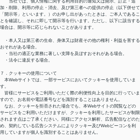
当社では、個人情報に関する利用目的の通知又は開示、訂正・追
加・削除、利用の停止・消去、及び第三者への提供の停止（以下併せて
「開示等」といいます。）のお申し出があったときは、ご本人であるこ
とを確認し、それに即して開示等を行います。ただし、以下に該当する
場合は、開示等に応じられないことがあります。
・本人又は第三者の生命、身体又は財産その他の権利・利益を害する
おそれがある場合。
・当社の適正な業務に著しい支障を及ぼすおそれがある場合。
・法令に違反する場合。
７．クッキーの使用について
本Webサイトでは、一部サービスにおいてクッキーを使用していま
す。
皆様にサービスをご利用いただく際の利便性向上を目的に行っていま
すので、お名前や電話番号などを識別することはありません。
なお、クッキーを拒否された場合でも、本Webサイトの閲覧などの
サービスをご利用いただけますが、クッキーを利用したサービスが制限
されます点はご了承ください。同様にアクセス解析、広告配信などのた
め、契約している広告システムによりクッキー及びWebビーコンを利
用していますが個人を識別することはありません。